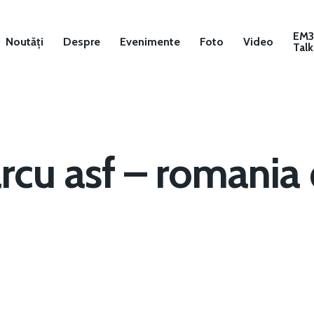
EM
Noutăți
Despre
Evenimente
Foto
Video
Talk
rcu asf – romania 