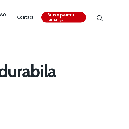
360
Burse pentru
Contact
jurnaliști
durabila