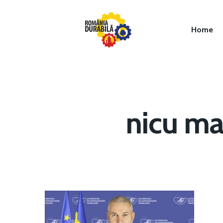
Home
nicu ma
Hit enter to search or ESC to close