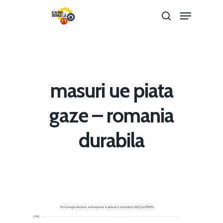
Hit enter to search or ESC to close
masuri ue piata
gaze – romania
durabila
Home
Noutăți
Despre
Evenimente