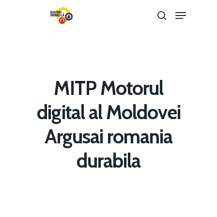
Hit enter to search or ESC to close
MITP Motorul
digital al Moldovei
Argusai romania
Home
durabila
Noutăți
Despre
Evenimente