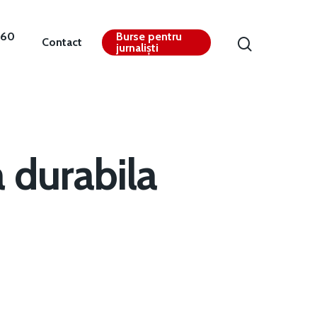
360
Burse pentru
Contact
jurnaliști
 durabila