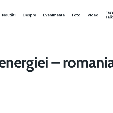
EM
Noutăți
Despre
Evenimente
Foto
Video
Talk
energiei – romania