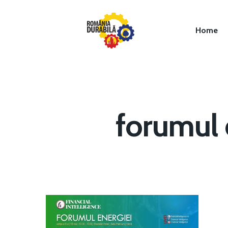
Home
forumul 
Hit enter to search or ESC to close