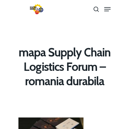
Hit enter to search or ESC to close
mapa Supply Chain
Logistics Forum –
romania durabila
Home
Noutăți
Despre