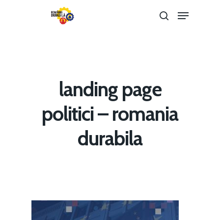
Hit enter to search or ESC to close
landing page
politici – romania
durabila
Home
Noutăți
Despre
Evenimente