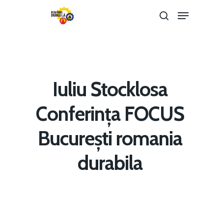
Hit enter to search or ESC to close
Iuliu Stocklosa
Conferința FOCUS
București romania
Home
durabila
Noutăți
Despre
Evenimente