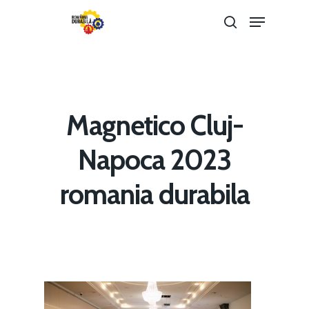
Hit enter to search or ESC to close
Magnetico Cluj-
Napoca 2023
romania durabila
Home
Noutăți
Despre
Evenimente