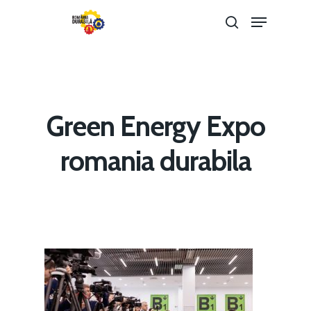
Hit enter to search or ESC to close
Green Energy Expo
romania durabila
Home
Noutăți
Despre
Evenimente
Foto