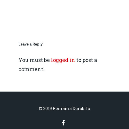
IMM
daniel.apostol@me.
Redresare vs. Lichidar
Fiscalitate pentru o 
Durabilă
Leave a Reply
Martie 2016
Agribusiness
You must be
logged in
to post a
Decembrie 2015
Energia
comment.
Mai 2015
Construcții și Infrastr
pentru o Românie Dur
Martie 2015
© 2019 Romania Durabila