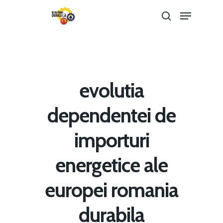
Hit enter to search or ESC to close
evolutia
dependentei de
importuri
energetice ale
Home
europei romania
Noutăți
durabila