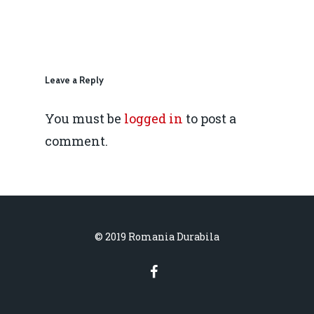
daniel.apostol@me.
Redresare vs. Lichidar
Fiscalitate pentru o 
Durabilă
Leave a Reply
Martie 2016
Agribusiness
You must be
logged in
to post a
comment.
Decembrie 2015
Energia
Mai 2015
Construcții și Infrastr
pentru o Românie Dur
Martie 2015
© 2019 Romania Durabila