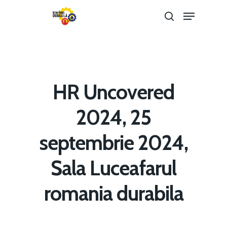
Hit enter to search or ESC to close
HR Uncovered
2024, 25
septembrie 2024,
Sala Luceafarul
Home
romania durabila
Noutăți
Despre