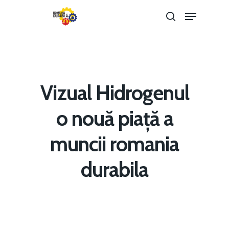
Hit enter to search or ESC to close
Vizual Hidrogenul
o nouă piață a
muncii romania
Home
durabila
Noutăți
Despre
Evenimente