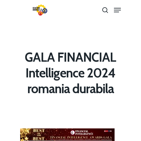
Hit enter to search or ESC to close
GALA FINANCIAL
Intelligence 2024
Home
romania durabila
Noutăți
Despre
Evenimente
Foto