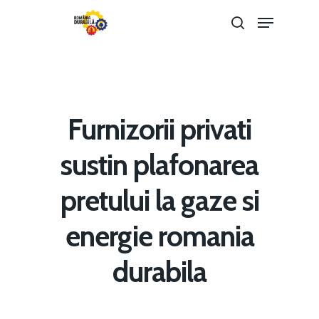
Hit enter to search or ESC to close
Furnizorii privati
sustin plafonarea
pretului la gaze si
energie romania
Home
durabila
Noutăți
Despre