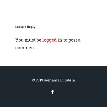
daniel.apostol@me.
Redresare vs. Lichidar
Fiscalitate pentru o 
Durabilă
Leave a Reply
Martie 2016
Agribusiness
You must be
logged in
to post a
comment.
Decembrie 2015
Energia
Mai 2015
Construcții și Infrastr
pentru o Românie Dur
Martie 2015
© 2019 Romania Durabila