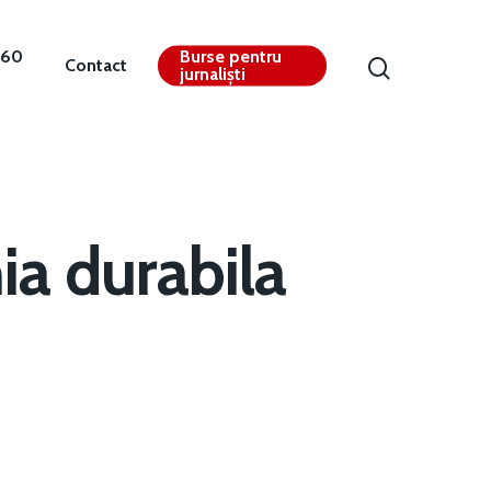
360
Burse pentru
Contact
jurnaliști
a durabila