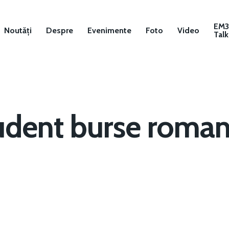
EM
Noutăți
Despre
Evenimente
Foto
Video
Talk
udent burse romani