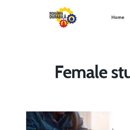
Home
Female st
Hit enter to search or ESC to close