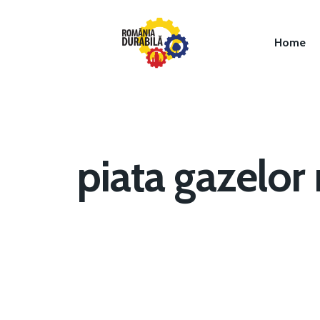
Home
piata gazelor
Hit enter to search or ESC to close