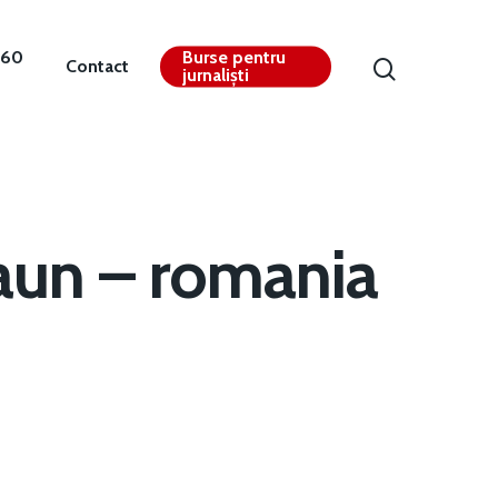
360
Burse pentru
Contact
jurnaliști
paun – romania