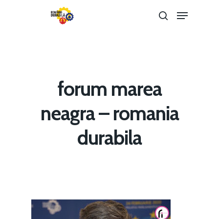
Hit enter to search or ESC to close
forum marea
neagra – romania
durabila
Home
Noutăți
Despre
Evenimente