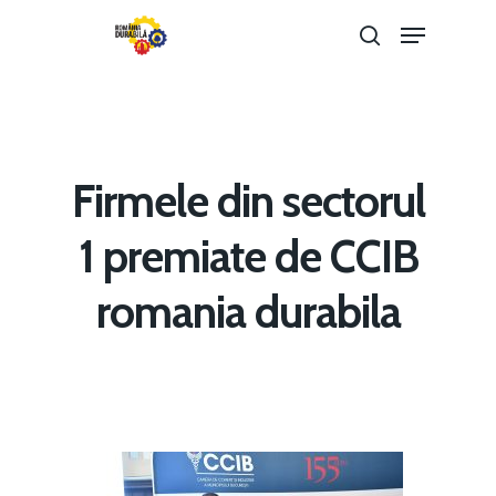
Hit enter to search or ESC to close
Firmele din sectorul
1 premiate de CCIB
romania durabila
Home
Noutăți
Despre
Evenimente