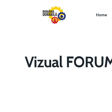
Home
Vizual FORUM
Hit enter to search or ESC to close