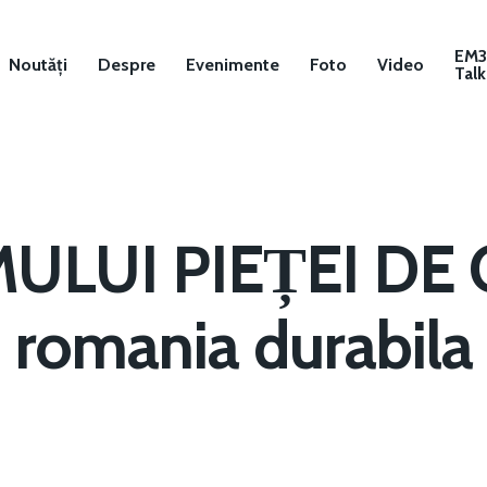
EM
Noutăți
Despre
Evenimente
Foto
Video
Talk
ULUI PIEȚEI DE
romania durabila