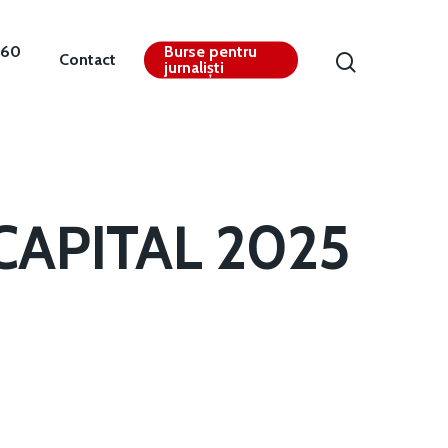
360
Burse pentru
Contact
jurnaliști
 CAPITAL 2025