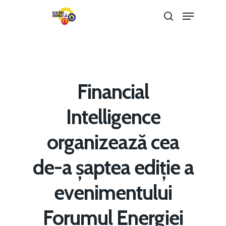
Hit enter to search or ESC to close
Financial
Intelligence
organizează cea
de-a șaptea ediție a
evenimentului
Home
Forumul Energiei
Noutăți