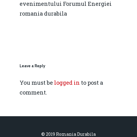
evenimentului Forumul Energiei
Rolul băncilor în finan
concurență.
Email:
romania durabila
IMM
daniel.apostol@me.
Redresare vs. Lichidar
Fiscalitate pentru o 
Durabilă
Martie 2016
Agribusiness
Leave a Reply
Decembrie 2015
Energia
You must be
logged in
to post a
Mai 2015
Construcții și Infrastr
comment.
pentru o Românie Dur
Martie 2015
© 2019 Romania Durabila