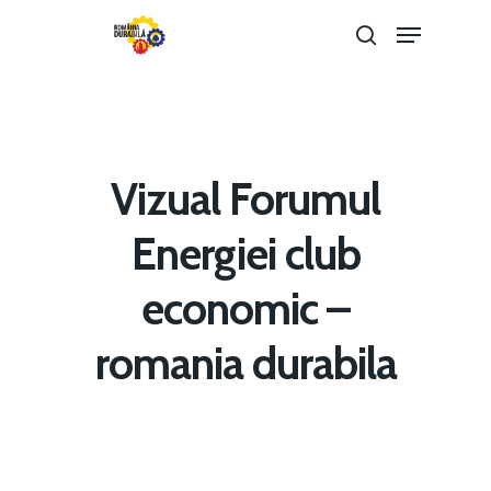
Hit enter to search or ESC to close
Vizual Forumul
Energiei club
economic –
Home
romania durabila
Noutăți
Despre
Evenimente