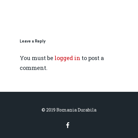
IMM
daniel.apostol@me.
Redresare vs. Lichidar
Fiscalitate pentru o 
Durabilă
Leave a Reply
Martie 2016
Agribusiness
You must be
logged in
to post a
Decembrie 2015
Energia
comment.
Mai 2015
Construcții și Infrastr
pentru o Românie Dur
Martie 2015
© 2019 Romania Durabila