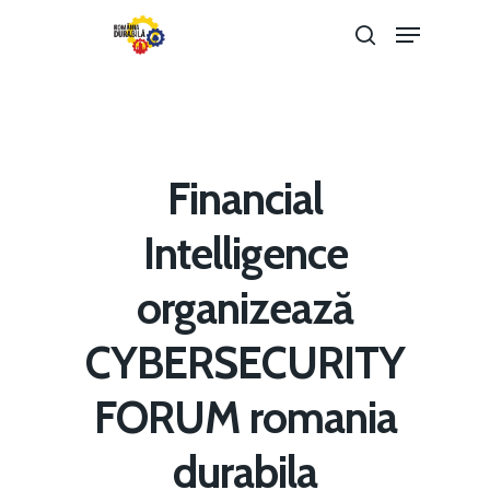
Hit enter to search or ESC to close
Financial
Intelligence
organizează
CYBERSECURITY
Home
FORUM romania
Noutăți
durabila
Despre