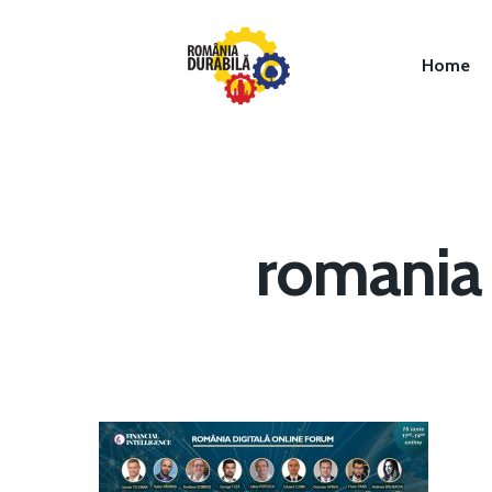
Home
romania 
Hit enter to search or ESC to close