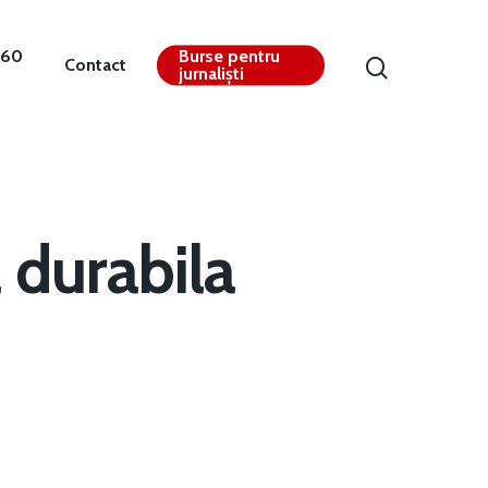
360
Burse pentru
Contact
jurnaliști
 durabila