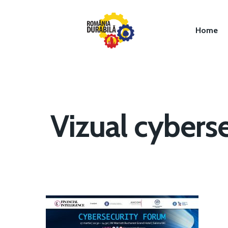
Home
Vizual cybers
Hit enter to search or ESC to close