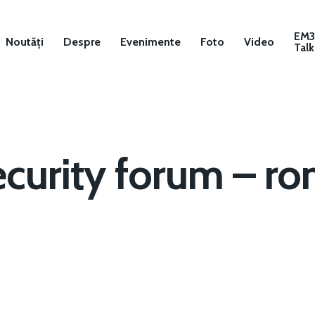
EM
Noutăți
Despre
Evenimente
Foto
Video
Talk
ecurity forum – ro