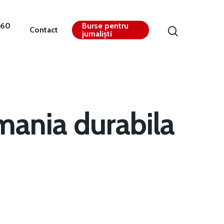
360
Burse pentru
Contact
jurnaliști
mania durabila