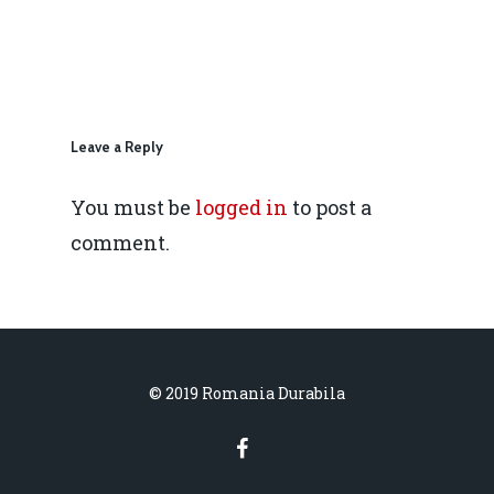
IMM
daniel.apostol@me.
Redresare vs. Lichidar
Fiscalitate pentru o 
Durabilă
Leave a Reply
Martie 2016
Agribusiness
You must be
logged in
to post a
Decembrie 2015
Energia
comment.
Mai 2015
Construcții și Infrastr
pentru o Românie Dur
Martie 2015
© 2019 Romania Durabila