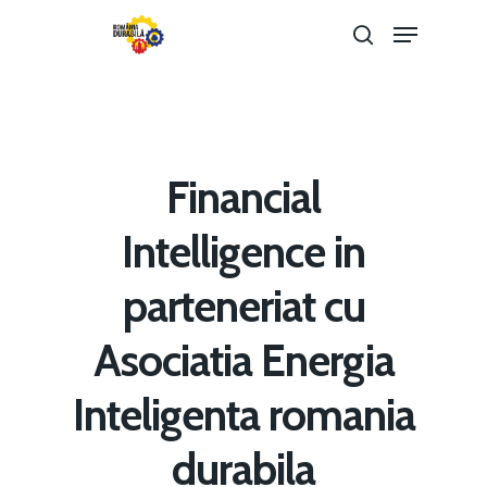
Hit enter to search or ESC to close
Financial
Intelligence in
parteneriat cu
Asociatia Energia
Home
Inteligenta romania
Noutăți
durabila
Despre