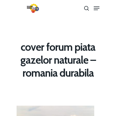
Hit enter to search or ESC to close
cover forum piata
gazelor naturale –
romania durabila
Home
Noutăți
Despre
Evenimente