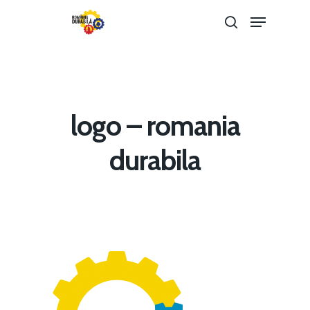
Hit enter to search or ESC to close
logo – romania
durabila
Home
Noutăți
Despre
Evenimente
Foto