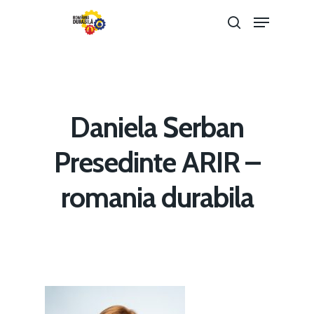
Hit enter to search or ESC to close
Daniela Serban
Presedinte ARIR –
romania durabila
Home
Noutăți
Despre