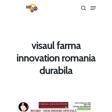
Hit enter to search or ESC to close
visaul farma
innovation romania
Home
durabila
Noutăți
Despre
Evenimente
Foto