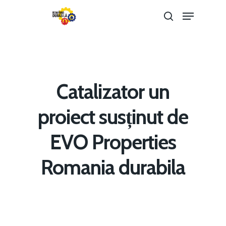
Hit enter to search or ESC to close
Catalizator un
proiect susținut de
EVO Properties
Romania durabila
Home
Noutăți
Despre