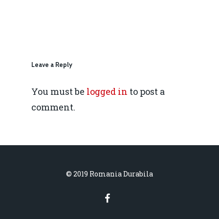
IMM
daniel.apostol@me.
Redresare vs. Lichidar
Fiscalitate pentru o 
Durabilă
Leave a Reply
Martie 2016
Agribusiness
You must be
logged in
to post a
Decembrie 2015
Energia
comment.
Mai 2015
Construcții și Infrastr
pentru o Românie Dur
Martie 2015
© 2019 Romania Durabila