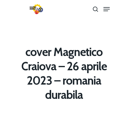
Hit enter to search or ESC to close
cover Magnetico
Craiova – 26 aprile
2023 – romania
Home
durabila
Noutăți
Despre
Evenimente