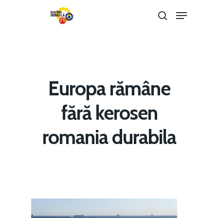
Hit enter to search or ESC to close
Europa rămâne
fără kerosen
romania durabila
Home
Noutăți
Despre
Evenimente