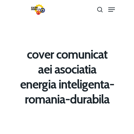
Hit enter to search or ESC to close
cover comunicat
aei asociatia
energia inteligenta-
Home
romania-durabila
Noutăți
Despre
Evenimente