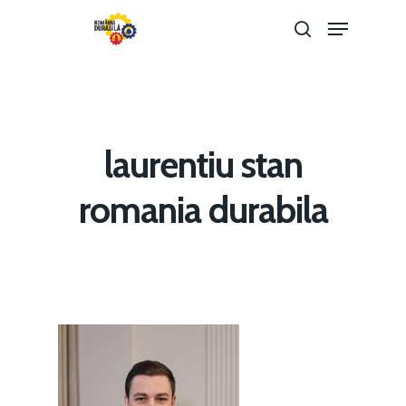
Hit enter to search or ESC to close
laurentiu stan
romania durabila
Home
Noutăți
Despre
Evenimente