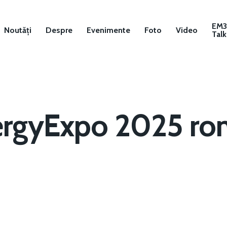
EM
Noutăți
Despre
Evenimente
Foto
Video
Talk
ergyExpo 2025 rom