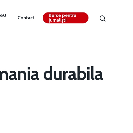
360
Burse pentru
Contact
jurnaliști
ania durabila