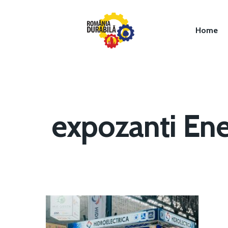
Home
expozanti En
Hit enter to search or ESC to close