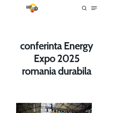
Hit enter to search or ESC to close
conferinta Energy
Expo 2025
romania durabila
Home
Noutăți
Despre
Evenimente