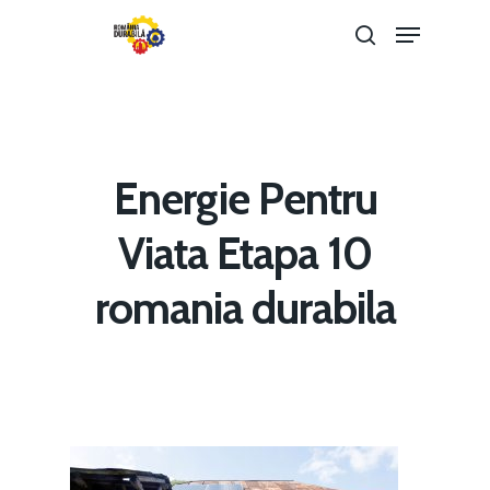
Hit enter to search or ESC to close
Energie Pentru
Viata Etapa 10
romania durabila
Home
Noutăți
Despre
Evenimente