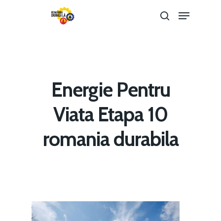
Hit enter to search or ESC to close
Energie Pentru
Viata Etapa 10
romania durabila
Home
Noutăți
Despre
Evenimente