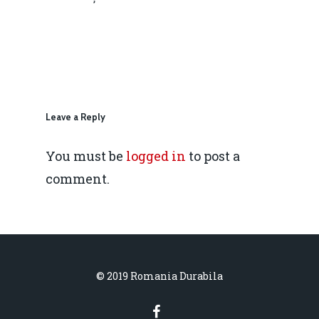
concurență.
Email:
IMM
daniel.apostol@me.
Redresare vs. Lichidar
Fiscalitate pentru o 
Durabilă
Leave a Reply
Martie 2016
Agribusiness
You must be
logged in
to post a
Decembrie 2015
Energia
comment.
Mai 2015
Construcții și Infrastr
pentru o Românie Dur
Martie 2015
© 2019 Romania Durabila