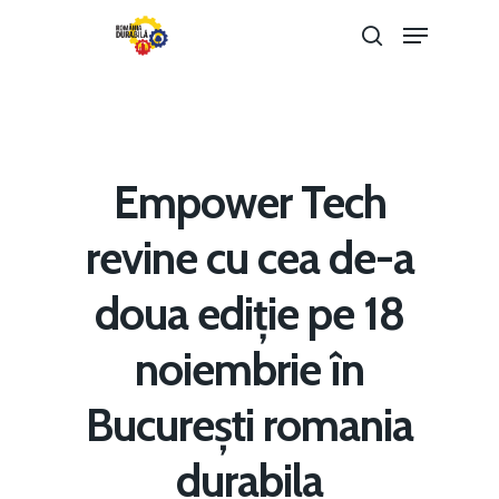
Hit enter to search or ESC to close
Empower Tech
revine cu cea de-a
doua ediție pe 18
noiembrie în
Home
București romania
Noutăți
durabila