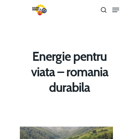
Hit enter to search or ESC to close
Energie pentru
viata – romania
durabila
Home
Noutăți
Despre
Evenimente