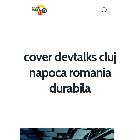
Hit enter to search or ESC to close
cover devtalks cluj
napoca romania
durabila
Home
Noutăți
Despre
Evenimente