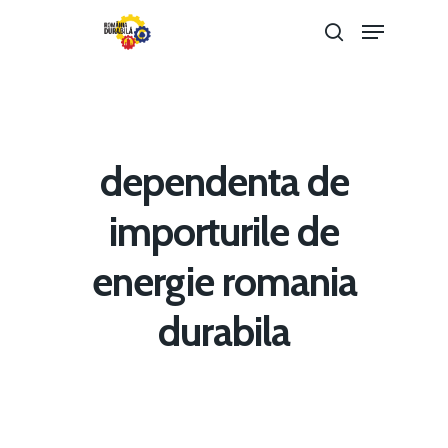
Hit enter to search or ESC to close
dependenta de
importurile de
energie romania
Home
durabila
Noutăți
Despre
Evenimente