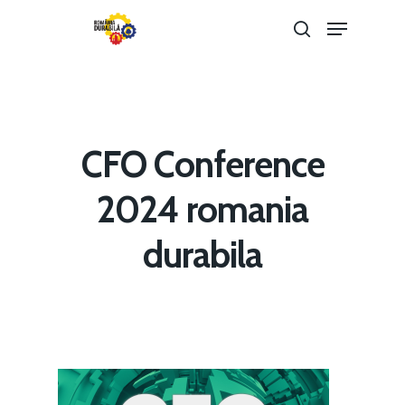
Hit enter to search or ESC to close
CFO Conference
2024 romania
durabila
Home
Noutăți
Despre
Evenimente