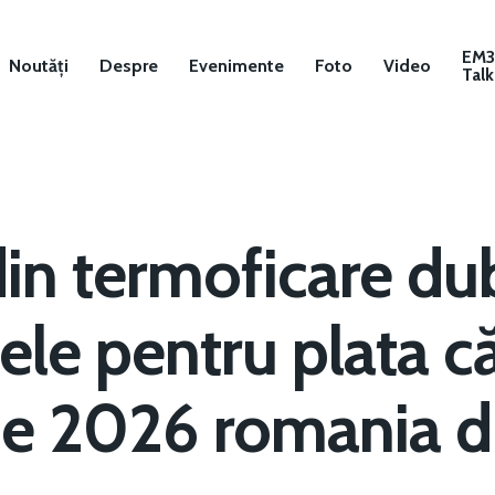
EM
Noutăți
Despre
Evenimente
Foto
Video
Talk
din termoficare du
le pentru plata căl
ie 2026 romania d