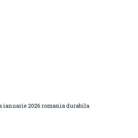
Contact
Daniel Apostol
Email:
daniel.apostol@me.com
na ianuarie 2026 romania durabila