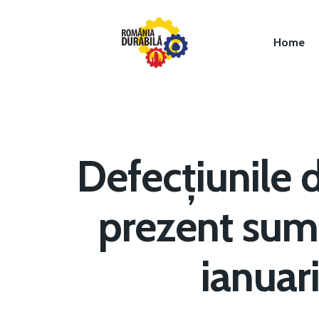
Home
Defecțiunile 
prezent sume
Hit enter to search or ESC to close
ianuar