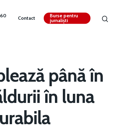
360
Burse pentru
Contact
jurnaliști
blează până în
durii în luna
urabila