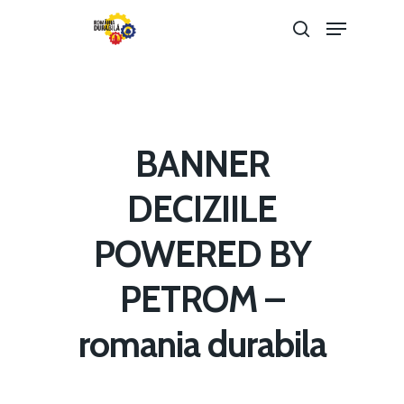
Hit enter to search or ESC to close
BANNER
DECIZIILE
POWERED BY
Home
PETROM –
Noutăți
romania durabila
Despre
Evenimente