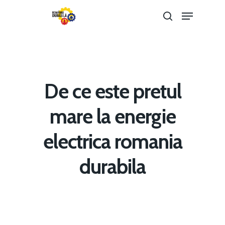
Hit enter to search or ESC to close
De ce este pretul
mare la energie
electrica romania
Home
durabila
Noutăți
Despre
Evenimente