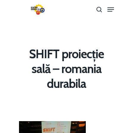
Hit enter to search or ESC to close
SHIFT proiecție
sală – romania
durabila
Home
Noutăți
Despre