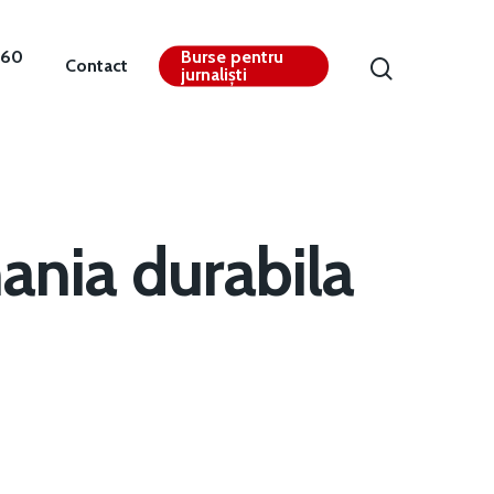
360
Burse pentru
Contact
jurnaliști
ania durabila