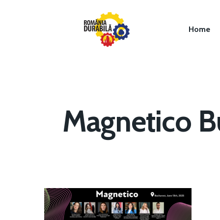
Home
Magnetico Bu
Hit enter to search or ESC to close