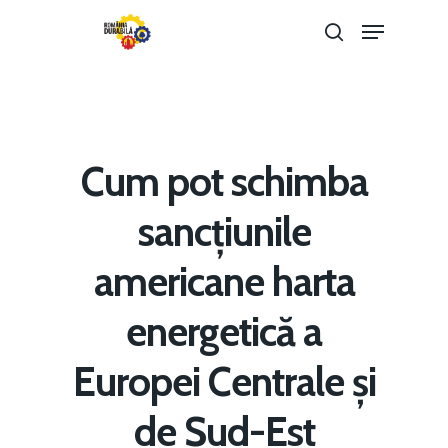
Hit enter to search or ESC to close
Cum pot schimba
sancțiunile
americane harta
energetică a
Europei Centrale și
Home
de Sud-Est
Noutăți