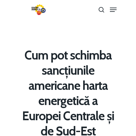
Hit enter to search or ESC to close
Cum pot schimba
sancțiunile
americane harta
energetică a
Europei Centrale și
Home
de Sud-Est
Noutăți